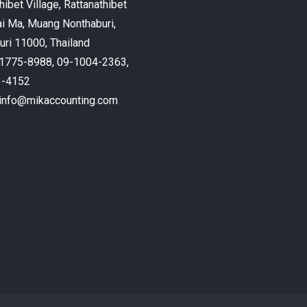
hibet Village, Rattanathibet
ai Ma, Muang Nonthaburi,
ri 11000, Thailand
9-1775-8988, 09-1004-2363,
3-4152
: info@mikaccounting.com