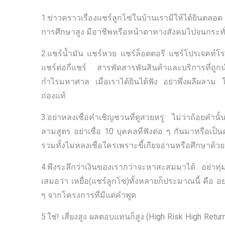
1.ข่าวคราวเรื่องแชร์ลูกโซ่ในบ้านเรามีให้ได้ยินตลอด
การศึกษาสูง มีอาชีพหรือหน้าตาทางสังคมไปจนกระทั่ง
2.แชร์น้ำมัน แชร์หวย แชร์ล็อตตอรี แชร์โปรเจคท์โร
แชร์ต่อกี่แชร์ สารพัดสารพันสินค้าและบริการที่ถูกนำ
กำไรมหาศาล เมื่อเราได้ยินได้ฟัง อย่าพึ่งผลีผลาม ให
ถ่องแท้
3.อย่าหลงเชื่อคำเชิญชวนที่ดูสวยหรู ไม่ว่าถ้อยคำนั
ลามสูตร อย่าเชื่อ 10 บุคคลที่ฟังต่อ ๆ กันมาหรือเป็
รวมทั้งไม่หลงเชื่อใครเพราะขี้เกียจอ่านหรือศึกษาด้วย
4.พึงระลึกว่าเงินของเรากว่าจะหาสะสมมาได้ อย่าทุ่
เสมอว่า เหยื่อ(แชร์ลูกโซ่)ทั้งหลายก็ประมาณนี้ ค
ๆ จากโครงการที่มีแต่คำพูด
5.ใช่! เสี่ยงสูง ผลตอบแทนก็สูง (High Risk High Ret