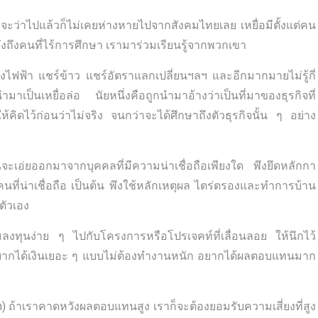
 จะว่าไปแล้วก็ไม่เคยห่างหายไปจากสังคมไทยเลย เหยื่อมีตั้งแต่คน
ถึงคนที่ไร้การศึกษา เรามาร่วมเรียนรู้จากพวกเขา
งไฟฟ้า แชร์ข้าว แชร์อัตราแลกเปลี่ยนฯลฯ และอีกมากมายไม่รู้กี่
มาเป็นเหยื่อล่อ นัยหนึ่งคือถูกนำมาอ้างว่าเป็นที่มาของธุรกิจที่
้คิดไว้ก่อนว่าไม่จริง จนกว่าจะได้ศึกษาถึงตัวธุรกิจนั้น ๆ อย่าง
้นจะเอ่ยออกมาจากบุคคลที่มีความน่าเชื่อถือเพียงใด พึงยึดหลักกา
นคนที่น่าเชื่อถือ เป็นต้น พึงใช้หลักเหตุผล ไตร่ตรองและทำการบ้าน
ตัวเอง
มลงทุนง่าย ๆ ไปกับโครงการหรือโปรเจคท์ที่เลื่อนลอย ให้นึกไว้
ือ อยากได้เงินเยอะ ๆ แบบไม่ต้องทำงานหนัก อยากได้ผลตอบแทนมาก
urn) ถ้าเราคาดหวังผลตอบแทนสูง เราก็จะต้องยอมรับความเสี่ยงที่สูง