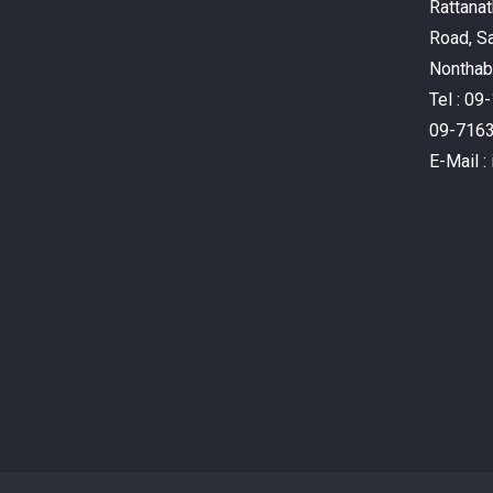
Rattanat
Road, S
Nonthabu
Tel : 0
09-716
E-Mail 