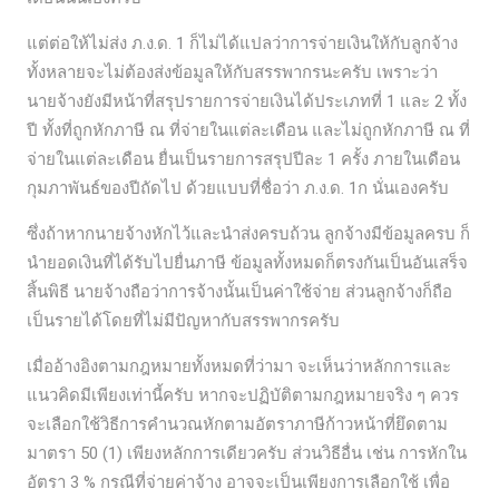
แต่ต่อให้ไม่ส่ง ภ.ง.ด. 1 ก็ไม่ได้แปลว่าการจ่ายเงินให้กับลูกจ้าง
ทั้งหลายจะไม่ต้องส่งข้อมูลให้กับสรรพากรนะครับ เพราะว่า
นายจ้างยังมีหน้าที่สรุปรายการจ่ายเงินได้ประเภทที่ 1 และ 2 ทั้ง
ปี ทั้งที่ถูกหักภาษี ณ ที่จ่ายในแต่ละเดือน และไม่ถูกหักภาษี ณ ที่
จ่ายในแต่ละเดือน ยื่นเป็นรายการสรุปปีละ 1 ครั้ง ภายในเดือน
กุมภาพันธ์ของปีถัดไป ด้วยแบบที่ชื่อว่า ภ.ง.ด. 1ก นั่นเองครับ
ซึ่งถ้าหากนายจ้างหักไว้และนำส่งครบถ้วน ลูกจ้างมีข้อมูลครบ ก็
นำยอดเงินที่ได้รับไปยื่นภาษี ข้อมูลทั้งหมดก็ตรงกันเป็นอันเสร็จ
สิ้นพิธี นายจ้างถือว่าการจ้างนั้นเป็นค่าใช้จ่าย ส่วนลูกจ้างก็ถือ
เป็นรายได้โดยที่ไม่มีปัญหากับสรรพากรครับ
เมื่ออ้างอิงตามกฎหมายทั้งหมดที่ว่ามา จะเห็นว่าหลักการและ
แนวคิดมีเพียงเท่านี้ครับ หากจะปฏิบัติตามกฎหมายจริง ๆ ควร
จะเลือกใช้วิธีการคำนวณหักตามอัตราภาษีก้าวหน้าที่ยึดตาม
มาตรา 50 (1) เพียงหลักการเดียวครับ ส่วนวิธีอื่น เช่น การหักใน
อัตรา 3 % กรณีที่จ่ายค่าจ้าง อาจจะเป็นเพียงการเลือกใช้ เพื่อ