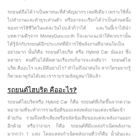
รถยนต์ถือได้ว่าเป็นพาหนะที่สำคัญมากๆ เลยทีเดียว เพราะใช้ทั้ง
ไปทำงานและทำธุระส่วนตัว หรืออาจจะเรียกได้ว่าเป็นส่วนหนึ่ง
ของการใช้ชีวิตในแต่ละวันไปแล้วก็ว่าได้ และวันนี้เราได้นำ
บทความดีๆจาก MoneyGuru.co.th ก็จะมาแนะนำให้พวกเรานั้น
ได้รู้จักกับรถยนต์อีกประเภทที่มีการใช้พลังงานที่น่าสนใจเป็น
อย่างมาก นั้นก็คือ รถยนต์ไฮบริด หรือ Hybrid Car นั่นเอง ซึ่ง
หลายๆ คนที่ไม่ได้ติดตามเรื่องรถก็อาจจะสงสัยว่า รถยนต์ไฮ
บริด คืออะไร และมีดีอย่างไร? ทำไมถึงน่าสนใจ หากใครอยากรู้
ก็ตามมาดูกันได้เลย เรารวบรวมข้อมูลมาให้แล้ว
รถยนต์ไฮบริด คืออะไร?
รถยนต์ไฮบริดหรือ Hybrid Car ก็คือ รถยนต์ที่เกิดขึ้นจากความ
พยายามที่จะทำการรวมข้อดีของแหล่งพลังงานแต่ละชนิดเข้า
ด้วยกัน รวมถึงหลีกเลี่ยงหรือขจัดข้อเสียของแต่ละพลังงานออก
อีกด้วย หรือว่าง่ายๆ ก็คือ รถยนต์ที่มีแหล่งกำเนิดพลังงาน
มากกว่า 1 แห่ง โดยแหล่งกำเนิดพลังงานที่ว่าก็คือ น้ำมันและ