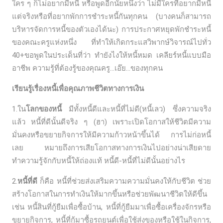
ใคร ๆ ก็ไม่อยากมีหนี้ หรือพูดอีกนัยหนึ่งว่า ไม่มีใครที่อยากมีหนี้
แต่จริงหรือที่อยากพักการชำระหนี้กันทุกคน (บางคนก็สามารถ
บริหารจัดการหนี้ของตัวเองได้นะ) การประกาศหยุดพักชำระหนี้
ของคณะครูแห่งหนึ่ง ที่ทำให้เกิดกระแสวิพากษ์วิจารณ์ไปทั่ว
40+ขอพูดในประเด็นที่ว่า ทำยังไงให้หนี้หมด เคลียร์หนี้แบบมือ
อาชีพ ความรู้ที่ต้องรู้ของคุณครู…เอ๊ย…ของทุกคน
เรียนรู้เรื่องหนี้เพื่อคุณภาพชีวิตทางการเงิน
1.ใน
โลกของหนี้
มีทั้งหนี้ดีและหนี้ที่ไม่ดี(หนี้เลว) ซึ่งความจริง
แล้ว หนี้ที่ดีนั้นดีจริง ๆ (ฮา) เพราะเปิดโอกาสให้ชีวิตมีความ
มั่นคงหรือขยายกิจการให้มีความก้าวหน้าขึ้นได้ การไม่ก่อหนี้
เลย หมายถึงการเสียโอกาสทางการเงินไปอย่างน่าเสียดาย
ทำความรู้จักกับหนี้ให้ถ่องแท้ หนี้ดี-หนี้ที่ไม่ดีนั้นอย่างไร
2.
หนี้ที่ดี
ก็คือ หนี้ที่ช่วยส่งเสริมความความมั่นคงให้กับชีวิต ช่วย
สร้างโอกาสในการทำเงินให้มากขึ้นหรือช่วยพัฒนาชีวิตให้ดีขึ้น
เช่น หนี้สินที่กู้ยืมเพื่อซื้อบ้าน, หนี้ที่กู้ยืมมาเพื่อซื้อเครื่องจักรหรือ
ขยายกิจการ, หนี้ที่กู้มาซื้อรถยนต์เพื่อใช้ส่งของหรือใช้ในกิจการ,