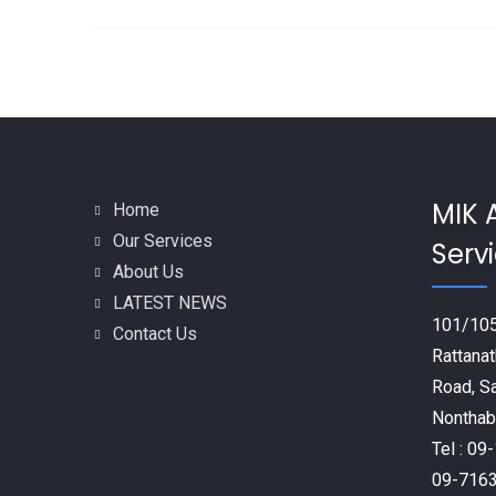
MIK 
Home
Our Services
Servi
About Us
LATEST NEWS
101/105
Contact Us
Rattanat
Road, S
Nonthabu
Tel : 0
09-716