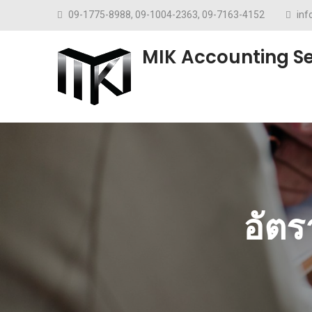
Skip to content
09-1775-8988, 09-1004-2363, 09-7163-4152
in
MIK Accounting Se
อัตร