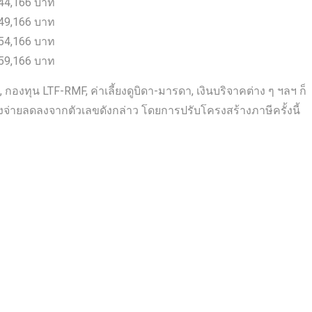
า 44,166 บาท
า 49,166 บาท
า 54,166 บาท
า 59,166 บาท
ต, กองทุน LTF-RMF, ค่าเลี้ยงดูบิดา-มารดา, เงินบริจาคต่าง ๆ ฯลฯ ก็
ต้องจ่ายลดลงจากตัวเลขดังกล่าว โดยการปรับโครงสร้างภาษีครั้งนี้