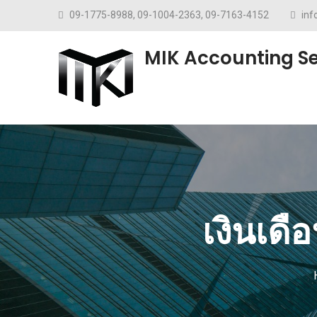
Skip to content
09-1775-8988, 09-1004-2363, 09-7163-4152
in
MIK Accounting Se
เงินเดื