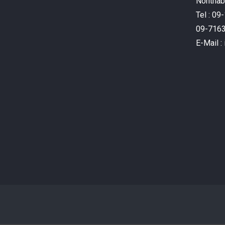
Nonthabu
Tel : 0
09-716
E-Mail 