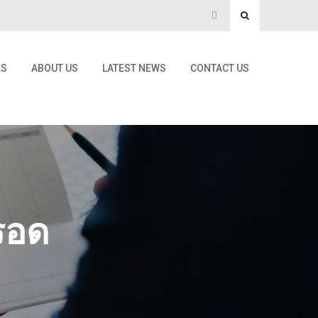
ES
ABOUT US
LATEST NEWS
CONTACT US
รอด