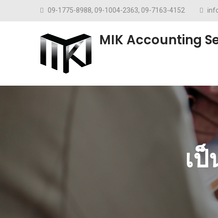
Skip to content
09-1775-8988, 09-1004-2363, 09-7163-4152
in
MIK Accounting Se
เป