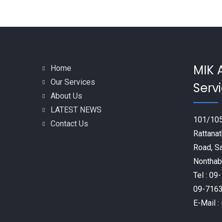
MIK 
Home
Our Services
Servi
About Us
LATEST NEWS
101/105
Contact Us
Rattanat
Road, S
Nonthabu
Tel : 0
09-716
E-Mail 