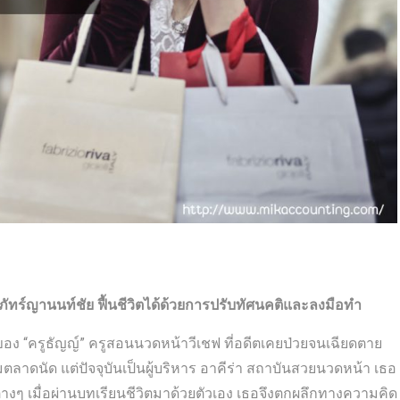
ภัทร์ญานนท์ชัย ฟื้นชีวิตได้ด้วยการปรับทัศนคติและลงมือทำ
อง “ครูธัญญ์” ครูสอนนวดหน้าวีเชฟ ที่อดีตเคยป่วยจนเฉียดตาย
ดนัด แต่ปัจจุบันเป็นผู้บริหาร อาคีร่า สถาบันสวยนวดหน้า เธอ
งๆ เมื่อผ่านบทเรียนชีวิตมาด้วยตัวเอง เธอจึงตกผลึกทางความคิด