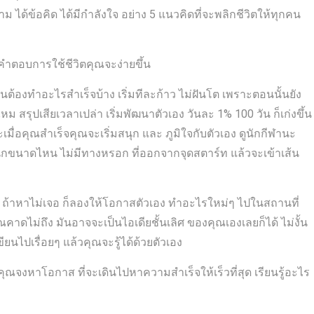
ตาม ได้ข้อคิด ได้มีกำลังใจ อย่าง 5 แนวคิดที่จะพลิกชีวิตให้ทุกคน
พบคำตอบการใช้ชีวิตคุณจะง่ายขึ้น
ฉันต้องทำอะไรสำเร็จบ้าง เริ่มทีละก้าว ไม่ฝันโต เพราะตอนนั้นยัง
หม สรุปเสียเวลาเปล่า เริ่มพัฒนาตัวเอง วันละ 1% 100 วัน ก็เก่งขึ้น
ะเมื่อคุณสำเร็จคุณจะเริ่มสนุก และ ภูมิใจกับตัวเอง ดูนักกีฬานะ
กขนาดไหน ไม่มีทางหรอก ที่ออกจากจุดสตาร์ท แล้วจะเข้าเส้น
ัก ถ้าหาไม่เจอ ก็ลองให้โอกาสตัวเอง ทำอะไรใหม่ๆ ไปในสถานที่
ุณคาดไม่ถึง มันอาจจะเป็นไอเดียชั้นเลิศ ของคุณเองเลยก็ได้ ไม่งั้น
ยนไปเรื่อยๆ แล้วคุณจะรู้ได้ด้วยตัวเอง
 คุณจงหาโอกาส ที่จะเดินไปหาความสำเร็จให้เร็วที่สุด เรียนรู้อะไร