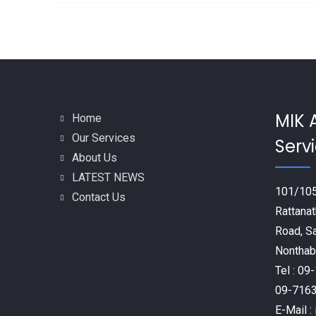
MIK 
Home
Our Services
Servi
About Us
LATEST NEWS
101/105
Contact Us
Rattanat
Road, S
Nonthabu
Tel : 0
09-716
E-Mail 