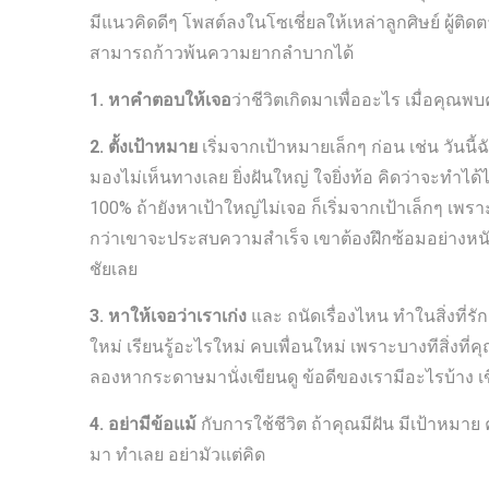
มีแนวคิดดีๆ โพสต์ลงในโซเชี่ยลให้เหล่าลูกศิษย์ ผู้ติด
สามารถก้าวพ้นความยากลำบากได้
1. หาคำตอบให้เจอ
ว่าชีวิตเกิดมาเพื่ออะไร เมื่อคุณ
2. ตั้งเป้าหมาย
เริ่มจากเป้าหมายเล็กๆ ก่อน เช่น วันนี้
มองไม่เห็นทางเลย ยิ่งฝันใหญ่ ใจยิ่งท้อ คิดว่าจะทำได้ไ
100% ถ้ายังหาเป้าใหญ่ไม่เจอ ก็เริ่มจากเป้าเล็กๆ เพรา
กว่าเขาจะประสบความสำเร็จ เขาต้องฝึกซ้อมอย่างหนั
ชัยเลย
3. หาให้เจอว่าเราเก่ง
และ ถนัดเรื่องไหน ทำในสิ่งที่ร
ใหม่ เรียนรู้อะไรใหม่ คบเพื่อนใหม่ เพราะบางทีสิ่งที่ค
ลองหากระดาษมานั่งเขียนดู ข้อดีของเรามีอะไรบ้าง เขี
4. อย่ามีข้อแม้
กับการใช้ชีวิต ถ้าคุณมีฝัน มีเป้าหมาย
มา ทำเลย อย่ามัวแต่คิด